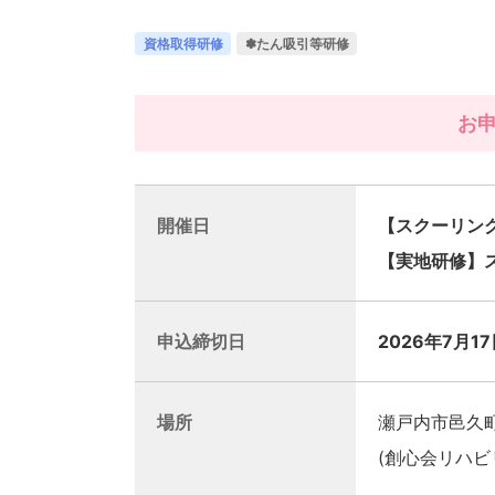
資格取得研修
✽たん吸引等研修
お
開催日
【スクーリング】
【実地研修】
申込締切日
2026年7月17
場所
瀬戸内市邑久町
(創心会リハビ