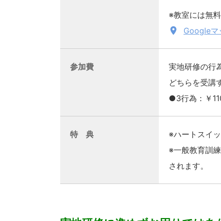
※教室には無
Googl
参加費
実地研修の行
どちらを受講
●3行為：￥110
特 典
※ハートスイッ
※一般教育訓
されます。