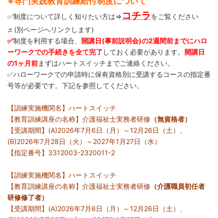
※専門実践教育訓練給付制度について
コチラ
✅制度について詳しく知りたい方は⇒
をご覧ください
♬(別ページへリンクします)
✅
制度を利用する場合、
開講
日(事前説明会)の2週間前
までにハロ
ーワークでの手続きを全て完了
しておく必要があります。
開講日
の1ヶ月前
まずはハートスイッチまでご連絡ください。
✅ハローワークでの申請時に保有資格別に受講するコースの指定番
号等が必要です。下記を参照してください。
【訓練実施機関名】ハートスイッチ
【教育訓練講座の名称】介護福祉士実務者研修
（無資格者）
【受講期間】(A)2026年7月6日（月）～12月26日（土）、
(B)2026年7月28日（火）～2027年1月27日（水）
【指定番号】3312003-2320011-2
【訓練実施機関名】ハートスイッチ
【教育訓練講座の名称】介護福祉士実務者研修
（介護職員初任者
研修修了者）
【受講期間】(A)2026年7月6日（月）～12月26日（土）、