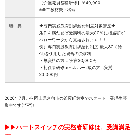
【介護職員基礎研修】￥40,000
※全て教材費・税込
特 典
★専門実践教育訓練給付制度対象講座★
条件を満たせば受講料の最大80％に相当額が
ハローワークから支給されます！！
例）専門実践教育訓練給付制度(最大80％給
付)を併用した場合の受講料
・無資格の方… 実質30,000円！
・初任者研修orヘルパー2級の方…実質
26,000円！
2026年7月から岡山県倉敷市の茶屋町教室でスタート！受講生募
集中です(*'▽')♪
▶▶ハートスイッチの実務者研修は、
受講満足